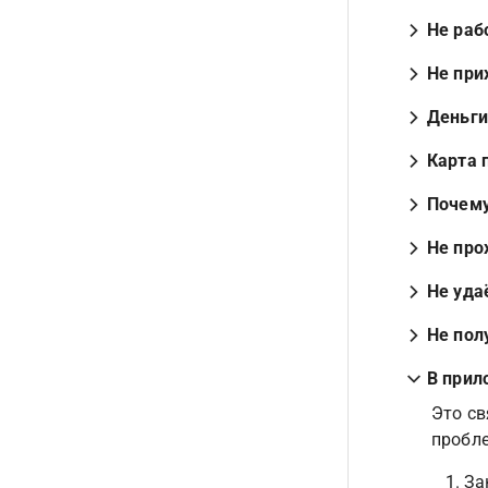
Не раб
Не при
Деньги
Карта 
Почему
Не про
Не уда
Не пол
В прил
Это св
пробл
За