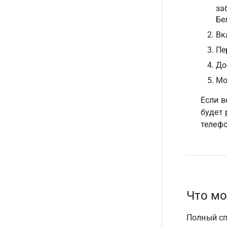
за
Бе
Вк
Пе
До
Мо
Если в
будет 
телефо
Что мо
Полный сп