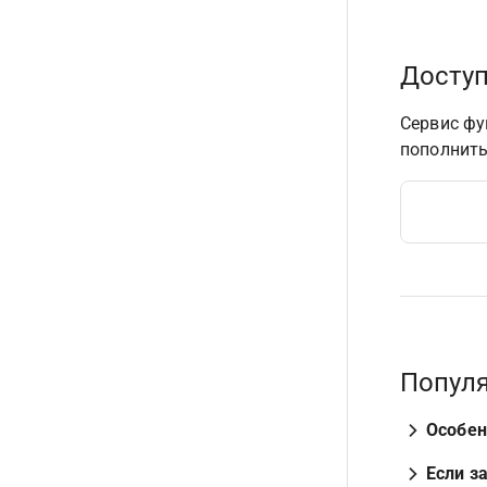
Досту
Сервис фу
пополнить
Популя
Особен
Если з